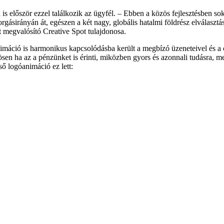
?
ll mostantól tenni? Az EU AI Act átláthatósági szabályai 2026. auguszt
 modellek és kontrollált workflow