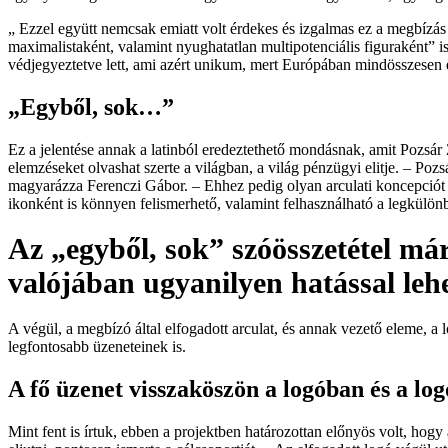
„ Ezzel együtt nemcsak emiatt volt érdekes és izgalmas ez a megbízá
maximalistaként, valamint nyughatatlan multipotenciális figuraként” i
védjegyeztetve lett, ami azért unikum, mert Európában mindösszesen
„Egyből, sok…”
Ez a jelentése annak a latinból eredeztethető mondásnak, amit Pozsár
elemzéseket olvashat szerte a világban, a világ pénzügyi elitje. – Poz
magyarázza Ferenczi Gábor. – Ehhez pedig olyan arculati koncepciót ké
ikonként is könnyen felismerhető, valamint felhasználható a legkülönb
Az „egyből, sok” szóösszetétel már
valójában ugyanilyen hatással lehe
A végül, a megbízó által elfogadott arculat, és annak vezető eleme, a
legfontosabb üzeneteinek is.
A fő üzenet visszaköszön a logóban és a l
Mint fent is írtuk, ebben a projektben határozottan előnyös volt, hog