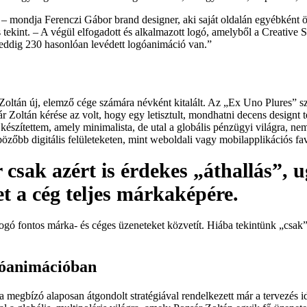
s – mondja Ferenczi Gábor brand designer, aki saját oldalán egyébként
s tekint. – A végül elfogadott és alkalmazott logó, amelyből a Creative 
 eddig 230 hasonlóan levédett logóanimáció van.”
 Zoltán új, elemző cége számára névként kitalált. Az „Ex Uno Plures” 
sár Zoltán kérése az volt, hogy egy letisztult, mondhatni decens designt 
szítettem, amely minimalista, de utal a globális pénzügyi világra, nem
özőbb digitális felületeketen, mint weboldali vagy mobilapplikációs fa
 csak azért is érdekes „áthallás”, u
t a cég teljes márkaképére.
 logó fontos márka- és céges üzeneteket közvetít. Hiába tekintünk „csak
ogóanimációban
y a megbízó alaposan átgondolt stratégiával rendelkezett már a tervezés