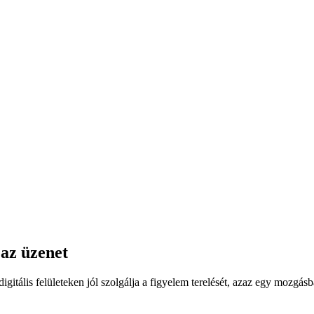
az üzenet
igitális felületeken jól szolgálja a figyelem terelését, azaz egy mozgá
 először ezzel találkozik az ügyfél. – Ebben a közös fejlesztésben sok a
rgásirányán át, egészen a két nagy, globális hatalmi földrész elválaszt
 megvalósító Creative Spot tulajdonosa.