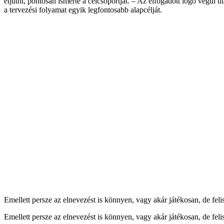
eljutni, pontosan ismerte a célcsoportját. – Az elfogadott logó végül 
a tervezési folyamat egyik legfontosabb alapcélját.
Emellett persze az elnevezést is könnyen, vagy akár játékosan, de fel
Emellett persze az elnevezést is könnyen, vagy akár játékosan, de fel