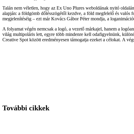
További cikkek
AI-videók jelölése 2026-ban: mit kell mostantól tenni
EU AI Act · gyakorlati útmutató AI-videók jelölése 2026-ban: mit ke
AI videógyártás új szinten: karakterkonzisztencia, új