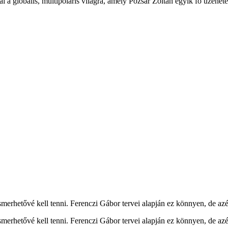
utal a globális, multipoláris világra, amely Pozsár Zoltán egyik fő üzen
ismerhetővé kell tenni. Ferenczi Gábor tervei alapján ez könnyen, de az
ismerhetővé kell tenni. Ferenczi Gábor tervei alapján ez könnyen, de az