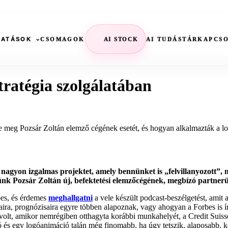
CSOMAGOK
AI STOCK
AI TUDÁSTÁR
KAPCS
TATÁSOK
ratégia szolgálatában
je meg Pozsár Zoltán elemző cégének esetét, és hogyan alkalmazták a l
y nagyon izgalmas projektet, amely bennünket is „felvillanyozott
ünk Pozsár Zoltán új, befektetési elemzőcégének, megbízó partner
es, és érdemes
meghallgatni
a vele készült podcast-beszélgetést, amit
ra, prognózisaira egyre többen alapoznak, vagy ahogyan a Forbes is írt
 volt, amikor nemrégiben otthagyta korábbi munkahelyét, a Credit Suisse
ó és egy logóanimáció talán még finomabb, ha úgy tetszik, alaposabb, kö