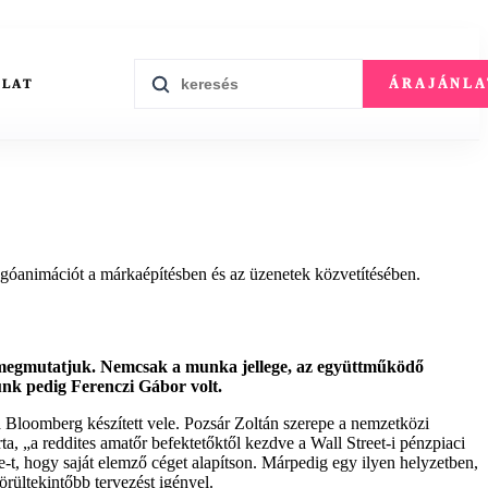
ÁRAJÁNLA
OLAT
ogóanimációt a márkaépítésben és az üzenetek közvetítésében.
”, megmutatjuk. Nemcsak a munka jellege, az együttműködő
ünk pedig Ferenczi Gábor volt.
 a Bloomberg készített vele. Pozsár Zoltán szerepe a nemzetközi
a, „a reddites amatőr befektetőktől kezdve a Wall Street-i pénzpiaci
-t, hogy saját elemző céget alapítson. Márpedig egy ilyen helyzetben,
rültekintőbb tervezést igényel.