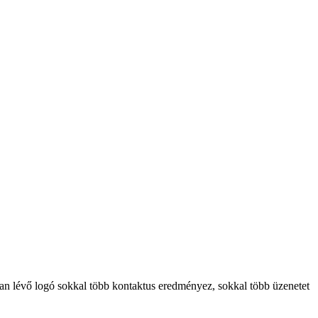
sban lévő logó sokkal több kontaktus eredményez, sokkal több üzenetet
pró részletre is figyelnünk kellett Ferenczi Gábor instrukciói
ásáig, azaz az USA és az ázsiai kontinens ellenpólusának