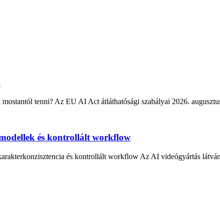
arakterkonzisztencia és kontrollált workflow Az AI videógyártás látvá
 nem látvány, hanem megértés A magyarázó videó akkor működik jól, 