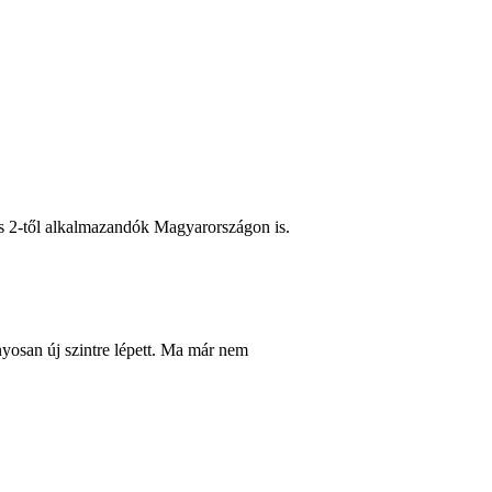
nyosan új szintre lépett. Ma már nem
ha egy bonyolult témát nem leegyszerűsít, hanem