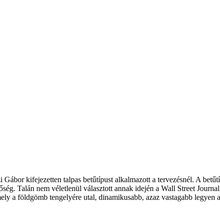
Gábor kifejezetten talpas betűtípust alkalmazott a tervezésnél. A betű
ség. Talán nem véletlenül választott annak idején a Wall Street Journal i
amely a földgömb tengelyére utal, dinamikusabb, azaz vastagabb legyen a