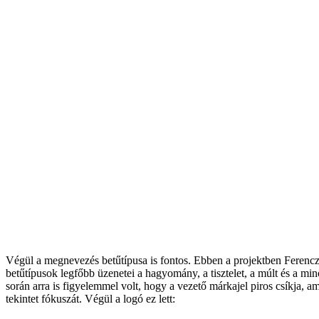
Végül a megnevezés betűtípusa is fontos. Ebben a projektben Ferenczi 
betűtípusok legfőbb üzenetei a hagyomány, a tisztelet, a múlt és a minő
során arra is figyelemmel volt, hogy a vezető márkajel piros csíkja, 
tekintet fókuszát. Végül a logó ez lett: