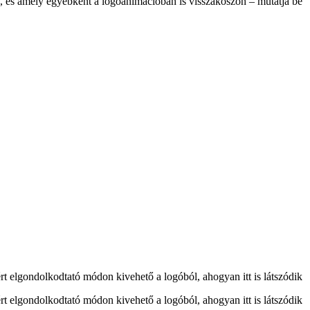
ete, és amely egyébként a logóanimációban is visszaköszön – mutatja be
ért elgondolkodtató módon kivehető a logóból, ahogyan itt is látszódik
ért elgondolkodtató módon kivehető a logóból, ahogyan itt is látszódik