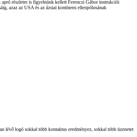
sban lévő logó sokkal több kontaktus eredményez, sokkal több üzenetet
pró részletre is figyelnünk kellett Ferenczi Gábor instrukciói
ásáig, azaz az USA és az ázsiai kontinens ellenpólusának
lcsoport értékeivel. Mert a föld forog tovább, a globális pénzügyi
, megoldásokra vágyunk. Ez a közös munka Ferenczi Gábor és a