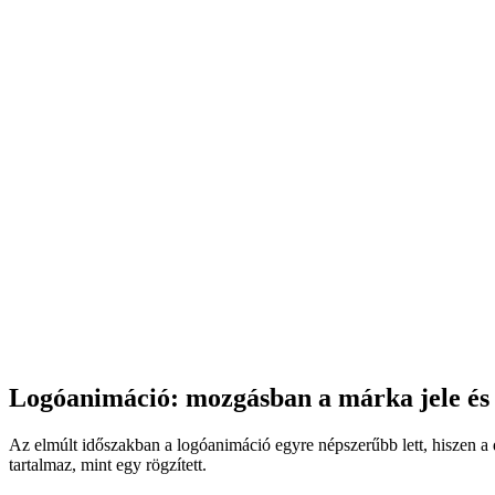
Logóanimáció: mozgásban a márka jele és 
Az elmúlt időszakban a logóanimáció egyre népszerűbb lett, hiszen a d
tartalmaz, mint egy rögzített.
Talán nem véletlen, hogy az Ex Uno Plures weboldának nyitó oldalán is
alapján: a földgömb dőlésszögétől kezdve, a föld megfelelő és valós fo
megjelenítéséig – ezt már Kovács Gábor Péter mondja, a loganimációt