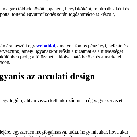
 önmagára többek között „apaként, hegylakóként, minimalistaként és
Spottal történő együttműködés során logóanimáció is készült,
számára készült egy
weboldal
, amelyen fontos pénzügyi, befektetési
tervezzünk, amely ugyanakkor erősíti a bizalmat és a hitelességet –
különben pedig a fő üzenet is kiolvasható belőle, és a márkajel
vicon.
gyanis az arculati design
” egy logóra, abban vissza kell tükröződnie a cég vagy szervezet
 idejére, egyszerűen megfogalmazva, tudta, hogy mit akar, hova akar