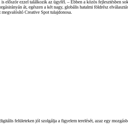
igitális felületeken jól szolgálja a figyelem terelését, azaz egy mozgá
 először ezzel találkozik az ügyfél. – Ebben a közös fejlesztésben sok a
rgásirányán át, egészen a két nagy, globális hatalmi földrész elválaszt
 megvalósító Creative Spot tulajdonosa.
áció is harmonikus kapcsolódásba került a megbízó üzeneteivel és a cé
önösen ha az a pénzünket is érinti, miközben gyors és azonnali tudásra
ő logóanimáció ez lett: