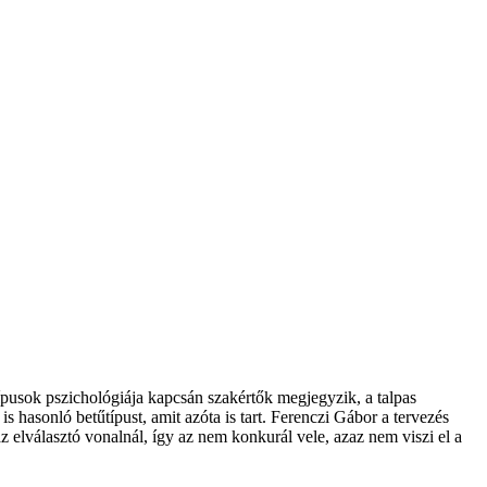
típusok pszichológiája kapcsán szakértők megjegyzik, a talpas
s hasonló betűtípust, amit azóta is tart. Ferenczi Gábor a tervezés
z elválasztó vonalnál, így az nem konkurál vele, azaz nem viszi el a