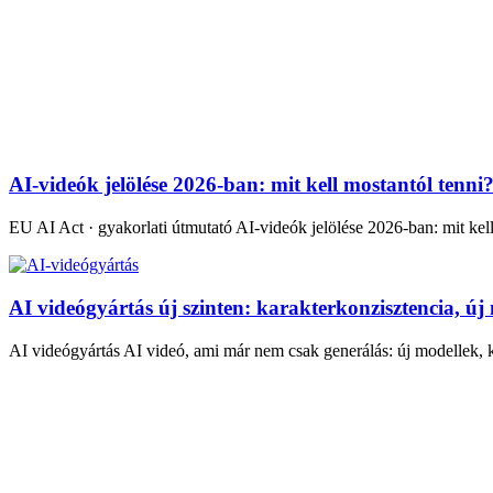
AI videógyártás AI videó, ami már nem csak generálás: új modellek, k
Magyarázó videó 2026-ban: típusok, példák, AI
CreativeSpot Tudástár · Magyarázó videó Magyarázó videó 2026-ban: