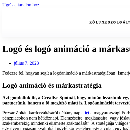
Ugrás a tartalomhoz
RÓLUNK
SZOLGÁL
Logó és logó animáció a márkast
július 7, 2023
Fedezze fel, hogyan segít a logóanimáció a márkastratégiában! Ismer
Logó animáció és márkastratégia
Azt gondoltuk itt, a Creative Spotnál, hogy miután lezártunk eg
partnerünk, hanem a fő megbízó miatt is. Logóanimációt tervezt
Pozsár Zoltán karrierváltásáról néhány napja
írt
a magyarországi Forb
pénzpiacokon nem hétköznapi. Elemzéseire, meglátásaira, vagy jóslatai
szakemberekig mindenki elismerte szaktudását”. A stratégiája világos
egy ilyen magasan kvalifikált ügyfélkör esetében egy arculat, egy log